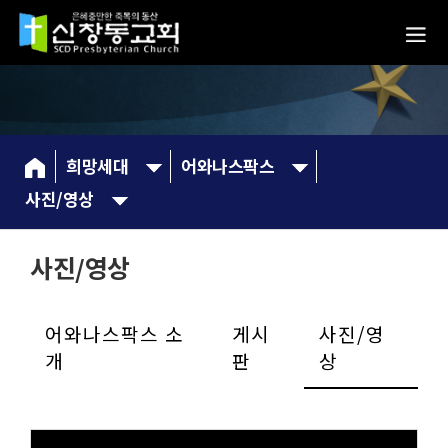
희망세대
어와나스팍스
사진/영상
사진/영상
어와나스팍스 소
게시
사진/영
개
판
상