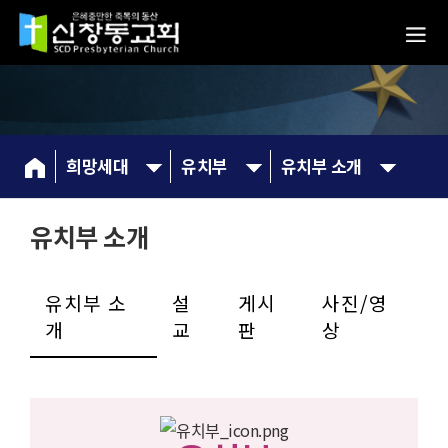
희망세대
유치부
유치부 소개
유치부 소개
유치부 소
설
게시
사진/영
개
교
판
상