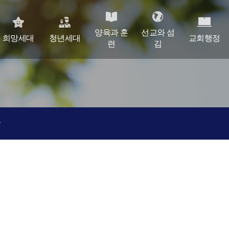
양육과 훈
선교와 섬
희망세대
청년세대
교회행정
련
김