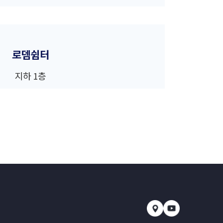
로뎀쉼터
지하 1층