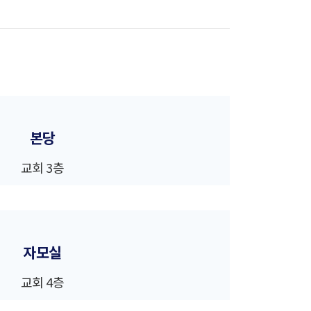
본당
교회 3층
자모실
교회 4층