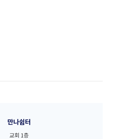
만나쉼터
교회 1층